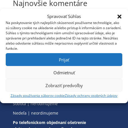
Najnovšie komentáre
Žiadne komentáre na zobrazenie.
Spravovať Súhlas
Na poskytovanie tých najlepších skúseností používame technológie, ako
sú súbory cookie na ukladanie a/alebo prístup k informáciám o zariadení.
Súhlas s týmito technológiami nám umožní spracovávať údaje, ako je
správanie pri prehliadaní alebo jedinečné ID na tejto stránke. Nesúhlas
alebo odvolanie súhlasu môže nepriaznivo ovplyvniť určité vlastnosti a
Ordinačné hodiny
funkcie.
Pondelok | 08:00 – 17:00
Prijať
Utorok | 08:00 – 16:00
Odmietnuť
Streda | 08:00 – 16:00
Štvrtok | 08:00 – 16:00
Zobraziť predvoľby
Piatok | 08:00 – 16:00
Zásady používania súborov cookie
Zásady ochrany osobných údajov
Sobota | nerodinujeme
Nedeľa | neordinujeme
Po telefonickom objednaní ošetrenie