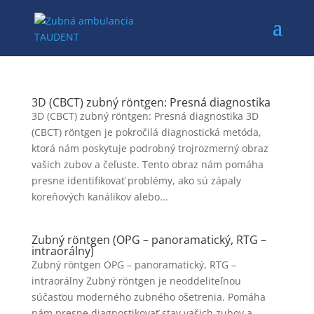
3D (CBCT) zubný röntgen: Presná diagnostika
3D (CBCT) zubný röntgen: Presná diagnostika 3D
(CBCT) röntgen je pokročilá diagnostická metóda,
ktorá nám poskytuje podrobný trojrozmerný obraz
vašich zubov a čeľuste. Tento obraz nám pomáha
presne identifikovať problémy, ako sú zápaly
koreňových kanálikov alebo...
Zubný röntgen (OPG – panoramatický, RTG –
intraorálny)
Zubný röntgen OPG – panoramatický, RTG –
intraorálny Zubný röntgen je neoddeliteľnou
súčasťou moderného zubného ošetrenia. Pomáha
nám presne diagnostikovať stav vašich zubov a