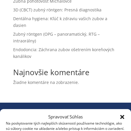
Zubná pohotovosť Michalovce
3D (CBCT) zubný röntgen: Presná diagnostika
Dentálna hygiena: Kľúč k zdraviu vašich zubov a
ďasien
Zubný röntgen (OPG – panoramatický, RTG –
intraorálny)
Endodoncia: Záchrana zubov ošetrením koreňových
kanálikov
Najnovšie komentáre
Žiadne komentáre na zobrazenie.
Ordinačné hodiny
Spravovať Súhlas
Na poskytovanie tých najlepších skúseností používame technológie, ako
Pondelok | 08:00 – 17:00
sú súbory cookie na ukladanie a/alebo prístup k informáciám o zariadení.