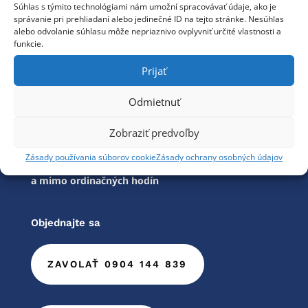
Súhlas s týmito technológiami nám umožní spracovávať údaje, ako je
Utorok | 08:00 – 16:00
správanie pri prehliadaní alebo jedinečné ID na tejto stránke. Nesúhlas
alebo odvolanie súhlasu môže nepriaznivo ovplyvniť určité vlastnosti a
Streda | 08:00 – 16:00
funkcie.
Štvrtok | 08:00 – 16:00
Prijať
Piatok | 08:00 – 16:00
Odmietnuť
Sobota | nerodinujeme
Nedeľa | neordinujeme
Zobraziť predvoľby
Po telefonickom objednaní ošetrenie
Zásady používania súborov cookie
Zásady ochrany osobných údajov
akútnych stavov aj cez víkend
a mimo ordinačných hodín
Objednajte sa
ZAVOLAŤ 0904 144 839