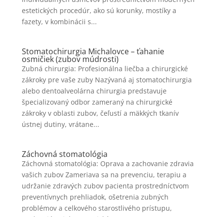
estetických procedúr, ako sú korunky, mostíky a
fazety, v kombinácii s...
Stomatochirurgia Michalovce – ťahanie
osmičiek (zubov múdrosti)
Zubná chirurgia: Profesionálna liečba a chirurgické
zákroky pre vaše zuby Nazývaná aj stomatochirurgia
alebo dentoalveolárna chirurgia predstavuje
špecializovaný odbor zameraný na chirurgické
zákroky v oblasti zubov, čeľustí a mäkkých tkanív
ústnej dutiny, vrátane...
Záchovná stomatológia
Záchovná stomatológia: Oprava a zachovanie zdravia
vašich zubov Zameriava sa na prevenciu, terapiu a
udržanie zdravých zubov pacienta prostredníctvom
preventívnych prehliadok, ošetrenia zubných
problémov a celkového starostlivého prístupu,