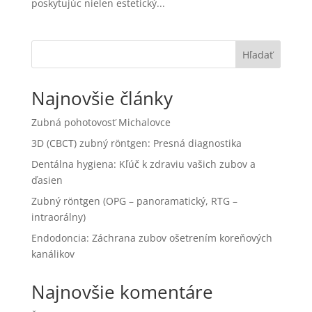
poskytujúc nielen estetický...
Hľadať
Najnovšie články
Zubná pohotovosť Michalovce
3D (CBCT) zubný röntgen: Presná diagnostika
Dentálna hygiena: Kľúč k zdraviu vašich zubov a
ďasien
Zubný röntgen (OPG – panoramatický, RTG –
intraorálny)
Endodoncia: Záchrana zubov ošetrením koreňových
kanálikov
Najnovšie komentáre