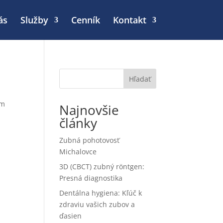
ás
Služby
Cenník
Kontakt
Hľadať
om
Najnovšie
články
Zubná pohotovosť
Michalovce
3D (CBCT) zubný röntgen:
Presná diagnostika
Dentálna hygiena: Kľúč k
zdraviu vašich zubov a
ďasien