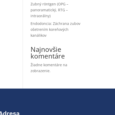
Zubný röntgen (OPG –
panoramatický, RTG –
intraorálny)
Endodoncia: Záchrana zubov
ošetrením koreňových
kanálikov
Najnovšie
komentáre
Žiadne komentáre na
zobrazenie.
Adresa