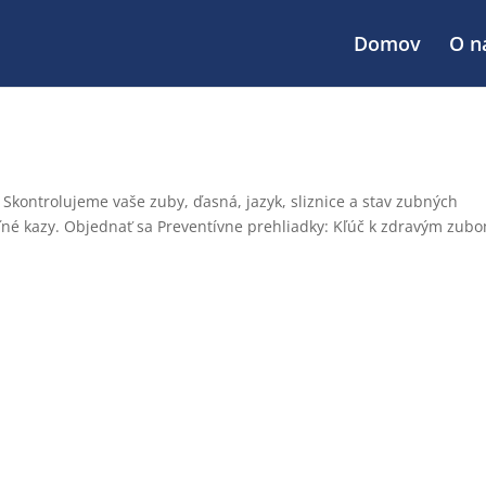
Domov
O n
Skontrolujeme vaše zuby, ďasná, jazyk, sliznice a stav zubných
ľné kazy. Objednať sa Preventívne prehliadky: Kľúč k zdravým zub